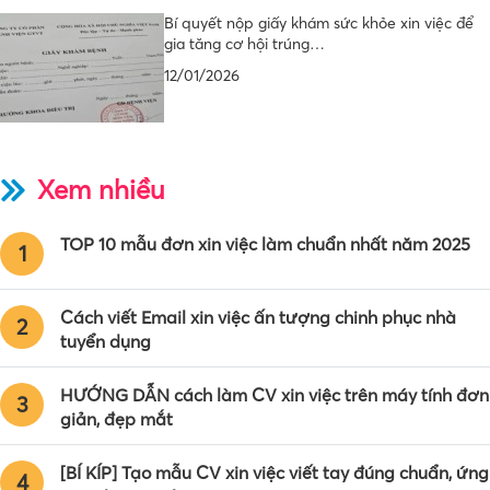
Bí quyết nộp giấy khám sức khỏe xin việc để
gia tăng cơ hội trúng…
12/01/2026
Xem nhiều
TOP 10 mẫu đơn xin việc làm chuẩn nhất năm 2025
1
Cách viết Email xin việc ấn tượng chinh phục nhà
2
tuyển dụng
HƯỚNG DẪN cách làm CV xin việc trên máy tính đơn
3
giản, đẹp mắt
[BÍ KÍP] Tạo mẫu CV xin việc viết tay đúng chuẩn, ứng
4