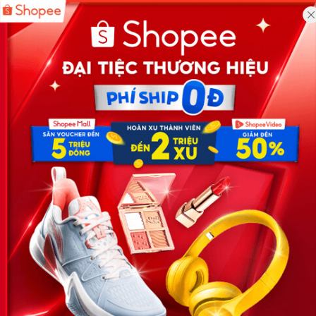
Công ty TNHH Eyeplus Online
Địa chỉ: Số 81, ngõ 68, đường Cầu Giấy, Tổ 05, Phường Quan
Hoa, Quận Cầu Giấy, TP Hà Nội, Việt Nam
SĐT: 0981 448 766
Email:
hotro@timviec.com.vn
VỀ CHÚNG TÔI
News.timviec.com.vn là website cung cấp thông tin liên quan đến
nhân sự, nghề nghiệp do Timviec.com.vn vận hành nhằm giúp
doanh nghiệp, nhân sự tuyển dụng, người đi làm, người tìm việc
cập nhật thông tin và đáp ứng được mong muốn của mình.
KẾT NỐI