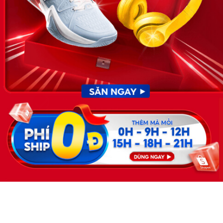
KẾT NỐI
Giấy phép hoạt động dịch vụ
việc làm số 54/2019/SLĐTBXH-
GP do Sở lao động thương
binh và xã hội cấp ngày 30
tháng 12 năm 2019.