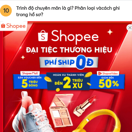
Trình độ chuyên môn là gì? Phân loại vàcách ghi
10
trong hồ sơ?
Công ty TNHH Eyeplus Online
Địa chỉ: Số 81, ngõ 68, đường Cầu Giấy, Tổ 05, Phường Quan
Hoa, Quận Cầu Giấy, TP Hà Nội, Việt Nam
SĐT: 0981 448 766
Email:
hotro@timviec.com.vn
VỀ CHÚNG TÔI
News.timviec.com.vn là website cung cấp thông tin liên quan đến
nhân sự, nghề nghiệp do Timviec.com.vn vận hành nhằm giúp
doanh nghiệp, nhân sự tuyển dụng, người đi làm, người tìm việc
cập nhật thông tin và đáp ứng được mong muốn của mình.