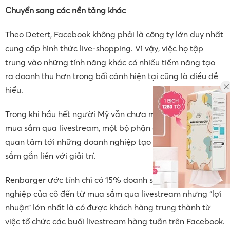
Chuyển sang các nền tảng khác
Theo Detert, Facebook không phải là công ty lớn duy nhất
cung cấp hình thức live-shopping. Vì vậy, việc họ tập
trung vào những tính năng khác có nhiều tiềm năng tạo
ra doanh thu hơn trong bối cảnh hiện tại cũng là điều dễ
hiểu.
Trong khi hầu hết người Mỹ vẫn chưa mặn mà với việc
mua sắm qua livestream, một bộ phận đã thể hiện sự
quan tâm tới những doanh nghiệp tạo trải nghiệm mua
sắm gắn liền với giải trí.
Renbarger ước tính chỉ có 15% doanh số của doanh
nghiệp của cô đến từ mua sắm qua livestream nhưng “lợi
nhuận” lớn nhất là có được khách hàng trung thành từ
việc tổ chức các buổi livestream hàng tuần trên Facebook.