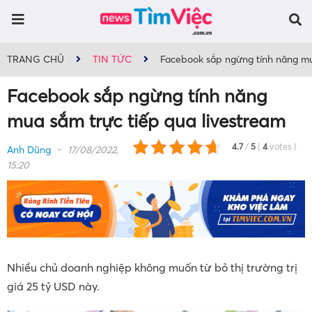
TRANG CHỦ
TIN TỨC
Facebook sắp ngừng tính năng mu
Facebook sắp ngừng tính năng
mua sắm trực tiếp qua livestream
4.7
/
5
(
4
votes
)
Anh Dũng
17/08/2022,
15:20
Nhiều chủ doanh nghiệp không muốn từ bỏ thị trường trị
giá 25 tỷ USD này.