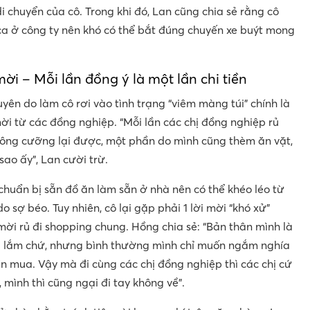
di chuyển của cô. Trong khi đó, Lan cũng chia sẻ rằng cô
ca ở công ty nên khó có thể bắt đúng chuyến xe buýt mong
i – Mỗi lần đồng ý là một lần chi tiền
ên do làm cô rơi vào tình trạng “viêm màng túi” chính là
mời từ các đồng nghiệp. “Mỗi lần các chị đồng nghiệp rủ
hông cưỡng lại được, một phần do mình cũng thèm ăn vặt,
 sao ấy”, Lan cười trừ.
chuẩn bị sẵn đồ ăn làm sẵn ở nhà nên có thể khéo léo từ
o sợ béo. Tuy nhiên, cô lại gặp phải 1 lời mời “khó xử”
mời rủ đi shopping chung. Hồng chia sẻ: “Bản thân mình là
ng lắm chứ, nhưng bình thường mình chỉ muốn ngắm nghía
ền mua. Vậy mà đi cùng các chị đồng nghiệp thì các chị cứ
 mình thì cũng ngại đi tay không về”.