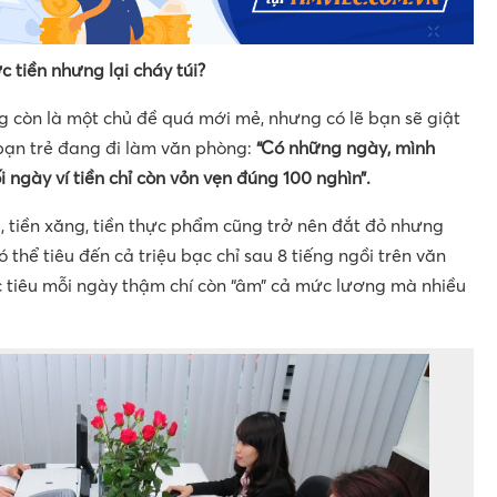
 tiền nhưng lại cháy túi?
 còn là một chủ đề quá mới mẻ, nhưng có lẽ bạn sẽ giật
 bạn trẻ đang đi làm văn phòng:
“Có những ngày, mình
 ngày ví tiền chỉ còn vỏn vẹn đúng 100 nghìn”.
g, tiền xăng, tiền thực phẩm cũng trở nên đắt đỏ nhưng
ó thể tiêu đến cả triệu bạc chỉ sau 8 tiếng ngồi trên văn
ợc tiêu mỗi ngày thậm chí còn “âm” cả mức lương mà nhiều