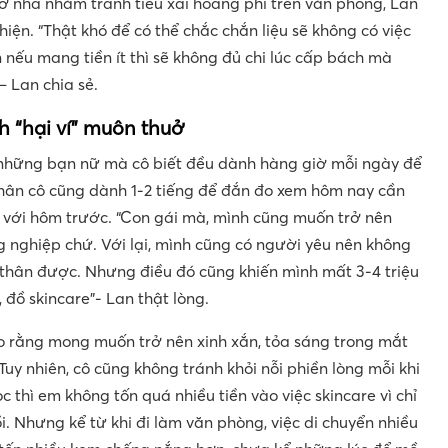
 ở nhà nhằm tránh tiêu xài hoang phí trên văn phòng, Lan
hiện. “Thật khó để có thể chắc chắn liệu sẽ không có việc
 nếu mang tiền ít thì sẽ không đủ chi lúc cấp bách mà
– Lan chia sẻ.
h “hại ví” muôn thuở
 những bạn nữ mà cô biết đều dành hàng giờ mỗi ngày để
thân cô cũng dành 1-2 tiếng để đắn đo xem hôm nay cần
 với hôm trước. “Con gái mà, mình cũng muốn trở nên
ng nghiệp chứ. Với lại, mình cũng có người yêu nên không
thân được. Nhưng điều đó cũng khiến mình mất 3-4 triệu
đồ skincare”- Lan thật lòng.
 rằng mong muốn trở nên xinh xắn, tỏa sáng trong mắt
Tuy nhiên, cô cũng không tránh khỏi nỗi phiền lòng mỗi khi
học thì em không tốn quá nhiều tiền vào việc skincare vì chỉ
ồi. Nhưng kể từ khi đi làm văn phòng, việc di chuyển nhiều