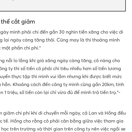
 thể cắt giảm
 ngày mình phải chi đến gần 30 nghìn tiền xăng cho việc di
ng lại ngày càng tăng thôi. Cũng may là thi thoảng mình
một phần chi phí.”
ng nỗi lo lắng khi giá xăng ngày càng tăng, cô nàng cho
ông ty thì số tiền cô phải chi tiêu nhiều hơn số tiền lương
uyển thực tập thì mình vui lắm nhưng khi được biết mức
uồn hẳn. Khoảng cách đến công ty mình cũng gần 20km, tính
1 triệu, số tiền còn lại chỉ vừa đủ để mình trả tiền trọ.”-
ằm giảm chi phí khi di chuyển mỗi ngày, cả Lan và Hồng đều
c tế. Hồng cho rằng cô phải cân bằng giữa việc tham gia
 học trên trường và thời gian trên công ty nên việc ngồi xe