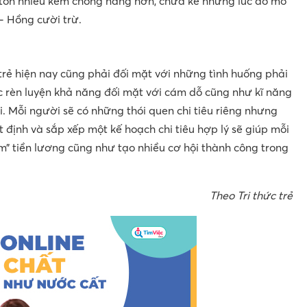
i tốn nhiều kem chống nắng hơn, chưa kể những lúc đổ mồ
”- Hồng cười trừ.
 trẻ hiện nay cũng phải đối mặt với những tình huống phải
ệc rèn luyện khả năng đối mặt với cám dỗ cũng như kĩ năng
ãi. Mỗi người sẽ có những thói quen chi tiêu riêng nhưng
ất định và sắp xếp một kế hoạch chi tiêu hợp lý sẽ giúp mỗi
âm” tiền lương cũng như tạo nhiều cơ hội thành công trong
Theo Tri thức trẻ