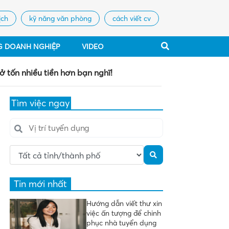
ịch
kỹ năng văn phòng
cách viết cv
G DOANH NGHIỆP
VIDEO
sở tốn nhiều tiền hơn bạn nghĩ!
Tìm việc ngay
Tin mới nhất
Hướng dẫn viết thư xin
việc ấn tượng để chinh
phục nhà tuyển dụng