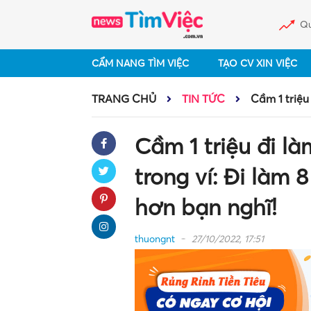
Qu
CẨM NANG TÌM VIỆC
TẠO CV XIN VIỆC
TRANG CHỦ
TIN TỨC
Cầm 1 triệu
Cầm 1 triệu đi l
trong ví: Đi làm 
hơn bạn nghĩ!
thuongnt
27/10/2022, 17:51