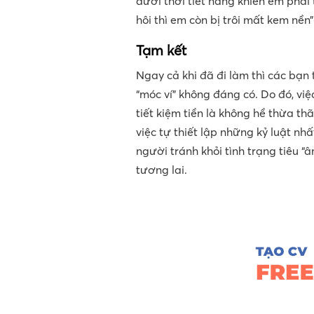
dưới thời tiết nắng khiến em phả
hôi thì em còn bị trôi mất kem nền
Tạm kết
Ngay cả khi đã đi làm thì các bạn
“móc ví” không đáng có. Do đó, vi
tiết kiệm tiền là không hề thừa th
việc tự thiết lập những kỷ luật nh
người tránh khỏi tình trạng tiêu “
tương lai.