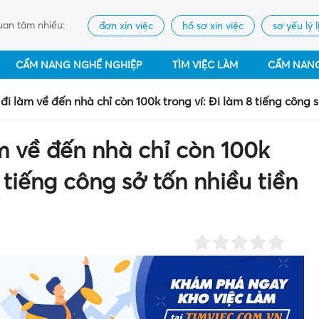
an tâm nhiều:
đơn xin việc
hồ sơ xin việc
sơ yếu lý l
CẨM NANG NGHỀ NGHIỆP
TÌM VIỆC LÀM
CẨM NAN
 đi làm về đến nhà chỉ còn 100k trong ví: Đi làm 8 tiếng công 
àm về đến nhà chỉ còn 100k
8 tiếng công sở tốn nhiều tiền