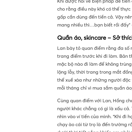
Khi được hỏi về biện pháp để tiền
cho rằng điều này khó có thể thực 
gấp cần dùng đến tiền cả. Vậy nên
mang nhiều thì…bạn biết rồi đấy” 
Quần áo, skincare – Sở thíc
Lan bày tỏ quan điểm rằng đa số
trang điểm trước khi đi làm. Bản 
mặc bộ nào đi làm để không trùng
lộng lẫy, thời trang trong mắt đồ
thể xuề xòa như những người độc 
mỗi tháng chỉ vì mua sắm quần áo, 
Cùng quan điểm với Lan, Hồng cho
người khác chẳng có gì là xấu cả. 
nhìn vào ví tiền của mình. “Khi đi 
chạy ào cái từ trọ là đến trường r