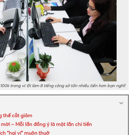
100k trong ví: Đi làm 8 tiếng công sở tốn nhiều tiền hơn bạn nghĩ!
g thể cắt giảm
mời – Mỗi lần đồng ý là một lần chi tiền
ích “hại ví” muôn thuở