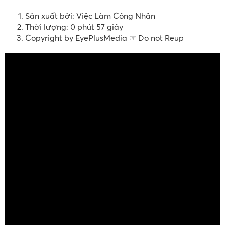
Sản xuất bởi: Việc Làm Công Nhân
Thời lượng: 0 phút 57 giây
Copyright by EyePlusMedia ☞ Do not Reup