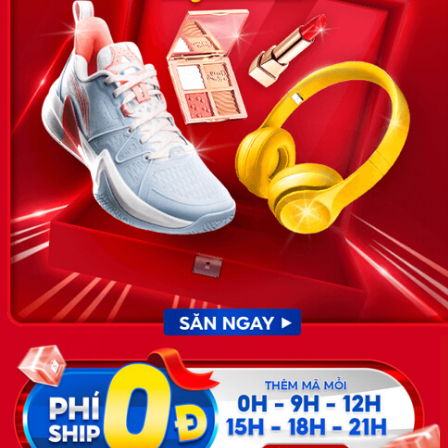
VỀ CHÚNG TÔI
News.timviec.com.vn là website cung cấp thông tin liên quan đến
nhân sự, nghề nghiệp do Timviec.com.vn vận hành nhằm giúp
doanh nghiệp, nhân sự tuyển dụng, người đi làm, người tìm việc
cập nhật thông tin và đáp ứng được mong muốn của mình.
KẾT NỐI
Giấy phép hoạt động dịch vụ
việc làm số 54/2019/SLĐTBXH-
GP do Sở lao động thương
binh và xã hội cấp ngày 30
tháng 12 năm 2019.