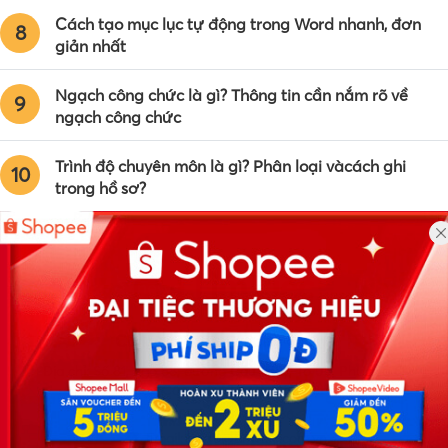
Cách tạo mục lục tự động trong Word nhanh, đơn
8
giản nhất
Ngạch công chức là gì? Thông tin cần nắm rõ về
9
ngạch công chức
Trình độ chuyên môn là gì? Phân loại vàcách ghi
10
trong hồ sơ?
Công ty TNHH Eyeplus Online
Địa chỉ: Số 81, ngõ 68, đường Cầu Giấy, Tổ 05, Phường Quan
Hoa, Quận Cầu Giấy, TP Hà Nội, Việt Nam
SĐT: 0981 448 766
Email:
hotro@timviec.com.vn