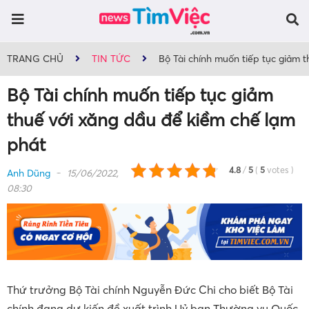
TRANG CHỦ
TIN TỨC
Bộ Tài chính muốn tiếp tục giảm 
Bộ Tài chính muốn tiếp tục giảm
thuế với xăng dầu để kiềm chế lạm
phát
4.8
/
5
(
5
votes
)
Anh Dũng
15/06/2022,
08:30
Thứ trưởng Bộ Tài chính Nguyễn Đức Chi cho biết Bộ Tài
chính đang dự kiến đề xuất trình Uỷ ban Thường vụ Quốc