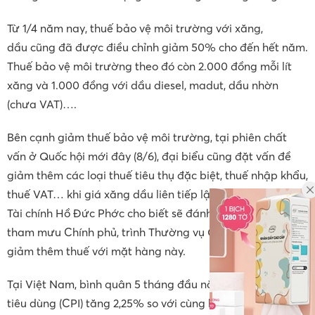
Từ 1/4 năm nay, thuế bảo vệ môi trường với xăng,
dầu cũng đã được điều chỉnh giảm 50% cho đến hết năm.
Thuế bảo vệ môi trường theo đó còn 2.000 đồng mỗi lít
xăng và 1.000 đồng với dầu diesel, madut, dầu nhờn
(chưa VAT)….
Bên cạnh giảm thuế bảo vệ môi trường, tại phiên chất
vấn ở Quốc hội mới đây (8/6), đại biểu cũng đặt vấn đề
giảm thêm các loại thuế tiêu thụ đặc biệt, thuế nhập khẩu,
thuế VAT… khi giá xăng dầu liên tiếp lập kỷ lục. Bộ trưởng
Tài chính Hồ Đức Phớc cho biết sẽ đánh giá tác động để
tham mưu Chính phủ, trình Thường vụ Quốc hội, Quốc hội
giảm thêm thuế với mặt hàng này.
Tại Việt Nam, bình quân 5 tháng đầu năm 2022, chỉ số giá
tiêu dùng (CPI) tăng 2,25% so với cùng kỳ năm trước, cao