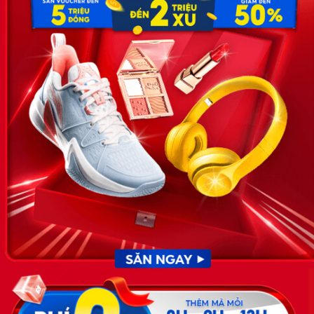
SĐT: 0981 448 766
Email:
hotro@timviec.com.vn
VỀ CHÚNG TÔI
News.timviec.com.vn là website cung cấp thông tin liên quan đến
nhân sự, nghề nghiệp do Timviec.com.vn vận hành nhằm giúp
doanh nghiệp, nhân sự tuyển dụng, người đi làm, người tìm việc
cập nhật thông tin và đáp ứng được mong muốn của mình.
KẾT NỐI
Giấy phép hoạt động dịch vụ
việc làm số 54/2019/SLĐTBXH-
GP do Sở lao động thương
binh và xã hội cấp ngày 30
tháng 12 năm 2019.