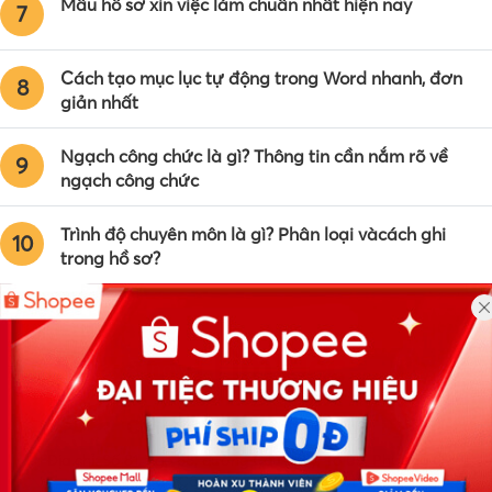
Mẫu hồ sơ xin việc làm chuẩn nhất hiện nay
7
Cách tạo mục lục tự động trong Word nhanh, đơn
8
giản nhất
Ngạch công chức là gì? Thông tin cần nắm rõ về
9
ngạch công chức
Trình độ chuyên môn là gì? Phân loại vàcách ghi
10
trong hồ sơ?
Công ty TNHH Eyeplus Online
Địa chỉ: Số 81, ngõ 68, đường Cầu Giấy, Tổ 05, Phường Quan
Hoa, Quận Cầu Giấy, TP Hà Nội, Việt Nam