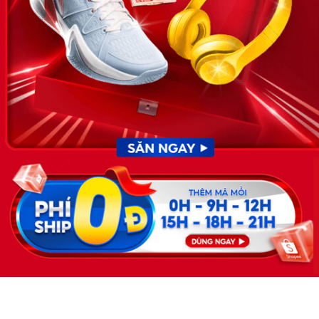
cập nhật thông tin và đáp ứng được mong muốn của mình.
KẾT NỐI
Giấy phép hoạt động dịch vụ
việc làm số 54/2019/SLĐTBXH-
GP do Sở lao động thương
binh và xã hội cấp ngày 30
tháng 12 năm 2019.