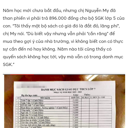
Năm học mới chưa bắt đầu, nhưng chị Nguyễn My đã
than phiền vì phải trả 896.000 đồng cho bộ SGK lớp 5 của
con. “Tôi thấy một bộ sách có giá đó là đắt đỏ, lãng phí”,
chị My nói. “Dù biết vậy nhưng vẫn phải “cắn răng” để
mua theo gợi ý của nhà trường, vì không biết con có thực
sự cần đến nó hay không. Năm nào tôi cũng thấy có
quyển sách không học tới, vậy mà vẫn có trong danh mục
SGK.”