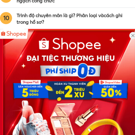
ngạch công chức
Trình độ chuyên môn là gì? Phân loại vàcách ghi
10
trong hồ sơ?
Công ty TNHH Eyeplus Online
Địa chỉ: Số 81, ngõ 68, đường Cầu Giấy, Tổ 05, Phường Quan
Hoa, Quận Cầu Giấy, TP Hà Nội, Việt Nam
SĐT: 0981 448 766
Email:
hotro@timviec.com.vn
VỀ CHÚNG TÔI
News.timviec.com.vn là website cung cấp thông tin liên quan đến
nhân sự, nghề nghiệp do Timviec.com.vn vận hành nhằm giúp
doanh nghiệp, nhân sự tuyển dụng, người đi làm, người tìm việc