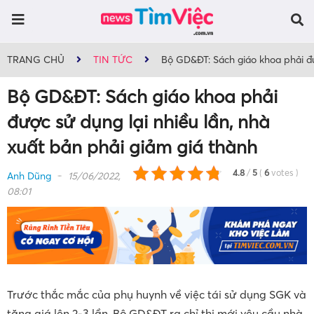
TRANG CHỦ
TIN TỨC
Bộ GD&ĐT: Sách giáo khoa phải đư
Bộ GD&ĐT: Sách giáo khoa phải
được sử dụng lại nhiều lần, nhà
xuất bản phải giảm giá thành
4.8
/
5
(
6
votes
)
Anh Dũng
15/06/2022,
08:01
Trước thắc mắc của phụ huynh về việc tái sử dụng SGK và
tăng giá lên 2-3 lần, Bộ GD&ĐT ra chỉ thị mới yêu cầu nhà