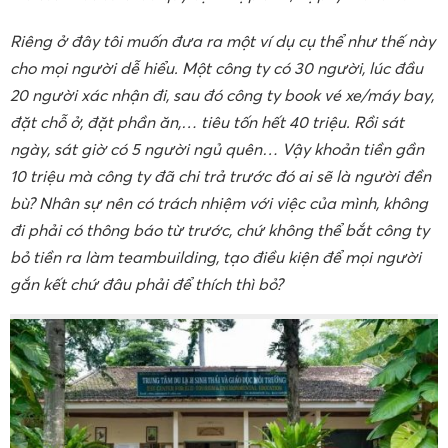
Riêng ở đây tôi muốn đưa ra một ví dụ cụ thể như thế này
cho mọi người dễ hiểu. Một công ty có 30 người, lúc đầu
20 người xác nhận đi, sau đó công ty book vé xe/máy bay,
đặt chỗ ở, đặt phần ăn,… tiêu tốn hết 40 triệu. Rồi sát
ngày, sát giờ có 5 người ngủ quên… Vậy khoản tiền gần
10 triệu mà công ty đã chi trả trước đó ai sẽ là người đền
bù? Nhân sự nên có trách nhiệm với việc của mình, không
đi phải có thông báo từ trước, chứ không thể bắt công ty
bỏ tiền ra làm teambuilding, tạo điều kiện để mọi người
gắn kết chứ đâu phải để thích thì bỏ?