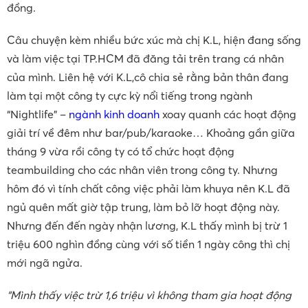
đồng.
Câu chuyện kèm nhiều bức xúc mà chị K.L, hiện đang sống
và làm việc tại TP.HCM đã đăng tải trên trang cá nhân
của mình. Liên hệ với K.L,cô chia sẻ rằng bản thân đang
làm tại một công ty cực kỳ nổi tiếng trong ngành
“Nightlife” –
ngành kinh doanh
xoay quanh các hoạt động
giải trí về đêm như bar/pub/karaoke… Khoảng gần giữa
tháng 9 vừa rồi công ty có tổ chức hoạt động
teambuilding cho các nhân viên trong công ty. Nhưng
hôm đó vì tính chất công việc phải làm khuya nên K.L đã
ngủ quên mất giờ tập trung, làm bỏ lỡ hoạt động này.
Nhưng đến đến ngày nhận lương, K.L thấy mình bị trừ 1
triệu 600 nghìn đồng cùng với số tiền 1 ngày công thì chị
mới ngã ngửa.
“Mình thấy việc trừ 1,6 triệu vì không tham gia hoạt động