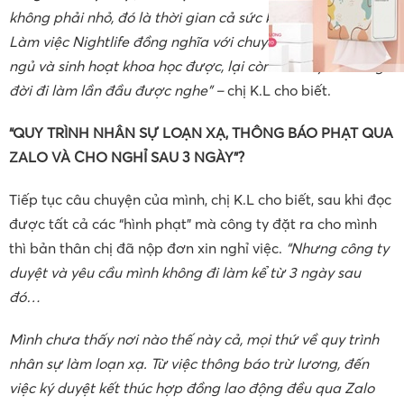
không phải nhỏ, đó là thời gian cả sức khỏe của mình nữa.
Làm việc Nightlife đồng nghĩa với chuyện mình không thể
ngủ và sinh hoạt khoa học được, lại còn trừ vì lý do trong
đời đi làm lần đầu được nghe” –
chị K.L cho biết.
“QUY TRÌNH NHÂN SỰ LOẠN XẠ, THÔNG BÁO PHẠT QUA
ZALO VÀ CHO NGHỈ SAU 3 NGÀY”?
Tiếp tục câu chuyện của mình, chị K.L cho biết, sau khi đọc
được tất cả các “hình phạt” mà công ty đặt ra cho mình
thì bản thân chị đã nộp đơn xin nghỉ việc.
“Nhưng công ty
duyệt và yêu cầu mình không đi làm kể từ 3 ngày sau
đó…
Mình chưa thấy nơi nào thế này cả, mọi thứ về quy trình
nhân sự làm loạn xạ. Từ việc thông báo trừ lương, đến
việc ký duyệt kết thúc hợp đồng lao động đều qua Zalo