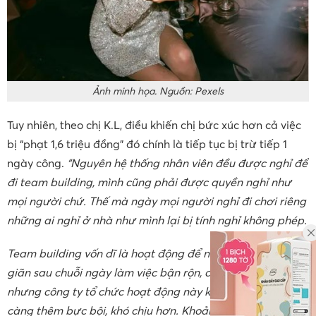
Ảnh minh họa. Nguồn: Pexels
Tuy nhiên, theo chị K.L, điều khiến chị bức xúc hơn cả việc
bị “phạt 1,6 triệu đồng” đó chính là tiếp tục bị trừ tiếp 1
ngày công.
“Nguyên hệ thống nhân viên đều được nghỉ để
đi team building, mình cũng phải được quyền nghỉ như
mọi người chứ. Thế mà ngày mọi người nghỉ đi chơi riêng
những ai nghỉ ở nhà như mình lại bị tính nghỉ không phép.
Team building vốn dĩ là hoạt động để nhân viên được thư
giãn sau chuỗi ngày làm việc bận rộn, căng thẳng. Thế
nhưng công ty tổ chức hoạt động này khiến cho mình
càng thêm bực bội, khó chịu hơn. Khoảng tiền bị trừ