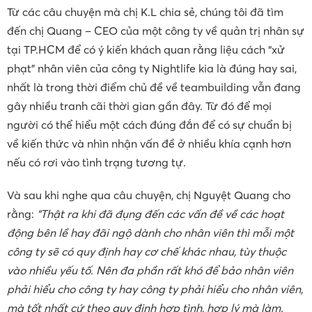
Từ các câu chuyện mà chị K.L chia sẻ, chúng tôi đã tìm
đến chị Quang – CEO của một công ty về quản trị nhân sự
tại TP.HCM để có ý kiến khách quan rằng liệu cách “xử
phạt” nhân viên của công ty Nightlife kia là đúng hay sai,
nhất là trong thời điểm chủ đề về teambuilding vẫn đang
gây nhiều tranh cãi thời gian gần đây. Từ đó để mọi
người có thể hiểu một cách đúng đắn để có sự chuẩn bị
về kiến thức và nhìn nhận vấn đề ở nhiều khía cạnh hơn
nếu có rơi vào tình trạng tương tự.
Và sau khi nghe qua câu chuyện, chị Nguyệt Quang cho
rằng:
“Thật ra khi đã đụng đến các vấn đề về các hoạt
động bên lề hay đãi ngộ dành cho nhân viên thì mỗi một
công ty sẽ có quy định hay cơ chế khác nhau, tùy thuộc
vào nhiều yếu tố. Nên đa phần rất khó để bảo nhân viên
phải hiểu cho công ty hay công ty phải hiểu cho nhân viên,
mà tốt nhất cứ theo quy định hợp tình, hợp lý mà làm.