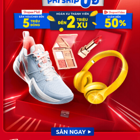
Địa chỉ: Số 81, ngõ 68, đường Cầu Giấy, Tổ 05, Phường Quan
Hoa, Quận Cầu Giấy, TP Hà Nội, Việt Nam
SĐT: 0981 448 766
Email:
hotro@timviec.com.vn
VỀ CHÚNG TÔI
News.timviec.com.vn là website cung cấp thông tin liên quan đến
nhân sự, nghề nghiệp do Timviec.com.vn vận hành nhằm giúp
doanh nghiệp, nhân sự tuyển dụng, người đi làm, người tìm việc
cập nhật thông tin và đáp ứng được mong muốn của mình.
KẾT NỐI
Giấy phép hoạt động dịch vụ
việc làm số 54/2019/SLĐTBXH-
GP do Sở lao động thương
binh và xã hội cấp ngày 30
tháng 12 năm 2019.