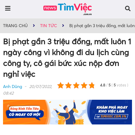
TRANG CHỦ
TIN TỨC
Bị phạt gần 3 triệu đồng, mất luôn
Bị phạt gần 3 triệu đồng, mất luôn 1
ngày công vì không đi du lịch cùng
công ty, cô gái bức xúc nộp đơn
nghỉ việc
4.8
/
5
(
5
votes
)
Anh Dũng
20/07/2022,
08:42