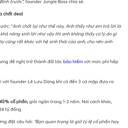
ình trước”,
founder Jungle Boss chia sẻ.
a chốt deal
rước: “
Anh chốt lại như thế này. Anh thấy như em trả lời là
 khả năng sinh lời như vậy thì anh không thấy có lý do gì
y cũng rất khác với hệ sinh thái của anh, cho nên anh
hưng đề nghị trở thành đối tác
bảo hiểm
với mức phí hấp
ại với founder Lê Lưu Dũng khi có đến 3 cá mập đưa ra
 45% cổ phần,
giải ngân trong 1-2 năm. Nói cách khác,
24 tỷ đồng.
ưng đặt câu hỏi:
“Bạn quan trọng là giữ tỷ lệ cổ phần hay