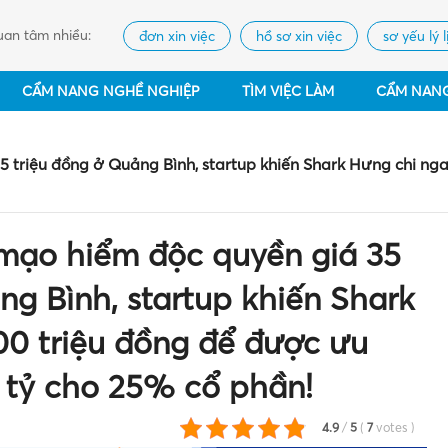
an tâm nhiều:
đơn xin việc
hồ sơ xin việc
sơ yếu lý l
CẨM NANG NGHỀ NGHIỆP
TÌM VIỆC LÀM
CẨM NAN
 triệu đồng ở Quảng Bình, startup khiến Shark Hưng chi nga
 mạo hiểm độc quyền giá 35
ng Bình, startup khiến Shark
00 triệu đồng để được ưu
2 tỷ cho 25% cổ phần!
4.9
/
5
(
7
votes
)