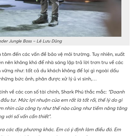
der Jungle Boss – Lê Lưu Dũng
n tâm đến các vấn đề bảo vệ môi trường. Tuy nhiên, xuất
n nên không khó để nhà sáng lập trả lời trơn tru về các
 vững như: tất cả du khách không để lại gì ngoài dấu
những bức ảnh, phân được xử lý ủ vi sinh,…
 tính về các con số tài chính, Shark Phú thắc mắc:
“Doanh
ái đầu tư. Mức lợi nhuận của em rất là tốt rồi, thế lý do gì
ầm nhìn của công ty như thế nào cũng như tiềm năng tăng
g với số vốn cần thiết”.
ra các địa phương khác. Em có ý định làm điều đó. Em