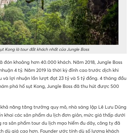
t Kong là tour đắt khách nhất của Jungle Boss
đã đón khoảng hơn 40.000 khách. Năm 2018, Jungle Boss
 nhuận 4 tỷ. Năm 2019 là thời kỳ đỉnh cao trước dịch khi
u và lợi nhuận lần lượt đạt 23 tỷ và 5 tỷ đồng. 4 tháng đầu
khám phá hố sụt Kong, Jungle Boss đã thu hút được 500
 khả năng tăng trưởng quy mô, nhà sáng lập Lê Lưu Dũng
iển khai các sản phẩm du lịch đơn giản, mức giá thấp dưới
ung ra sản phẩm tour du lịch mạo hiểm đu dây, công ty đã
ịch dù giá cao hơn. Founder ước tính dù số lượng khách