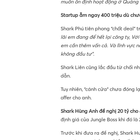
muốn ổn định hoạt động ở Quảng B
Startup ẵm ngay 400 triệu dù chư
Shark Phú tiên phong “chốt deal” t
lãi em đang để hết lại công ty, Với
em cần thêm vốn cả. Và lĩnh vực nà
không đầu tư”.
Shark Liên cũng lắc đầu từ chối n
dẫn.
Tuy nhiên, “cánh cửa” chưa đóng l
offer cho anh.
Shark Hùng Anh đề nghị 20 tỷ cho
định giá của Jungle Boss khi đó là 
Trước khi đưa ra đề nghị, Shark H