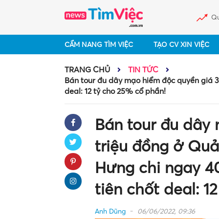
Qu
CẨM NANG TÌM VIỆC
TẠO CV XIN VIỆC
TRANG CHỦ
TIN TỨC
Bán tour đu dây mạo hiểm độc quyền giá 35
deal: 12 tỷ cho 25% cổ phần!
Bán tour đu dây
triệu đồng ở Quả
Hưng chi ngay 4
tiên chốt deal: 1
Anh Dũng
06/06/2022, 09:36