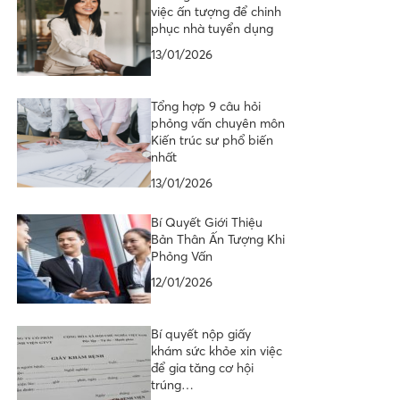
việc ấn tượng để chinh
phục nhà tuyển dụng
13/01/2026
Tổng hợp 9 câu hỏi
phỏng vấn chuyên môn
Kiến trúc sư phổ biến
nhất
13/01/2026
Bí Quyết Giới Thiệu
Bản Thân Ấn Tượng Khi
Phỏng Vấn
12/01/2026
Bí quyết nộp giấy
khám sức khỏe xin việc
để gia tăng cơ hội
trúng…