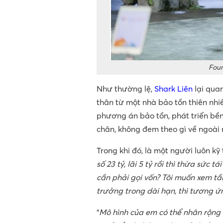
Foun
Như thường lệ,
Shark Liên
lại qua
thân từ một nhà bảo tồn thiên nhiê
phương án bảo tồn, phát triển bền
chân, không đem theo gì về ngoài 
Trong khi đó, là một người luôn kỹ
số 23 tỷ, lãi 5 tỷ rồi thì thừa sức t
cần phải gọi vốn? Tôi muốn xem t
trưởng trong dài hạn, thì tương ứn
“
Mô hình của em có thể nhân rộng 