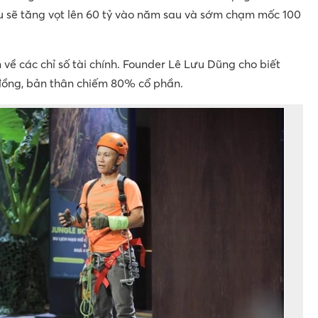
 sẽ tăng vọt lên 60 tỷ vào năm sau và sớm chạm mốc 100
về các chỉ số tài chính. Founder Lê Lưu Dũng cho biết
 đồng, bản thân chiếm 80% cổ phần.