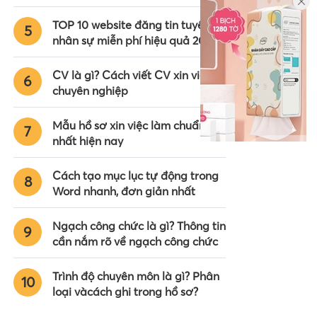
TOP 10 website đăng tin tuyển
5
nhân sự miễn phí hiệu quả 2024
CV là gì? Cách viết CV xin việc
6
chuyên nghiệp
Mẫu hồ sơ xin việc làm chuẩn
7
nhất hiện nay
Cách tạo mục lục tự động trong
8
Word nhanh, đơn giản nhất
Ngạch công chức là gì? Thông tin
9
cần nắm rõ về ngạch công chức
Trình độ chuyên môn là gì? Phân
10
loại vàcách ghi trong hồ sơ?