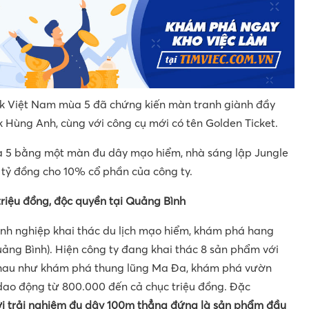
nk Việt Nam mùa 5 đã chứng kiến màn tranh giành đầy
k Hùng Anh, cùng với công cụ mới có tên Golden Ticket.
 5 bằng một màn đu dây mạo hiểm, nhà sáng lập Jungle
 tỷ đồng cho 10% cổ phần của công ty.
riệu đồng, độc quyền tại Quảng Bình
oanh nghiệp khai thác du lịch mạo hiểm, khám phá hang
ảng Bình). Hiện công ty đang khai thác 8 sản phẩm với
nhau như khám phá thung lũng Ma Đa, khám phá vườn
 dao động từ 800.000 đến cả chục triệu đồng. Đặc
ới trải nghiệm đu dây 100m thẳng đứng là sản phẩm đầu