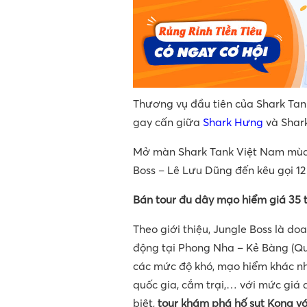
Thương vụ đầu tiên của Shark Ta
gay cấn giữa
Shark Hưng
và Shar
Mở màn Shark Tank Việt Nam mùa
Boss – Lê Lưu Dũng đến kêu gọi 12
Bán tour đu dây mạo hiểm giá 35 t
Theo giới thiệu, Jungle Boss là d
động tại Phong Nha – Kẻ Bàng (Qu
các mức độ khó, mạo hiểm khác 
quốc gia, cắm trại,… với mức giá
biệt,
tour khám phá hố sụt Kong v