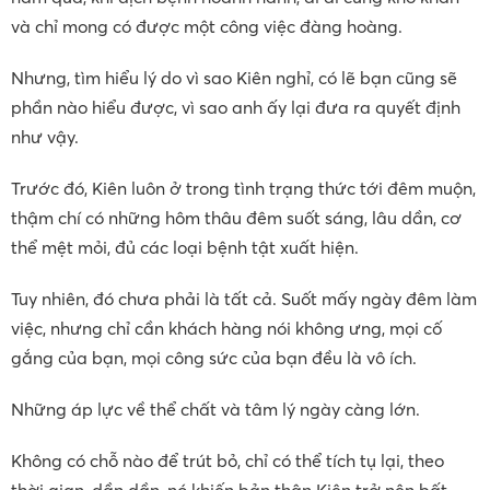
và chỉ mong có được một công việc đàng hoàng.
Nhưng, tìm hiểu lý do vì sao Kiên nghỉ, có lẽ bạn cũng sẽ
phần nào hiểu được, vì sao anh ấy lại đưa ra quyết định
như vậy.
Trước đó, Kiên luôn ở trong tình trạng thức tới đêm muộn,
thậm chí có những hôm thâu đêm suốt sáng, lâu dần, cơ
thể mệt mỏi, đủ các loại bệnh tật xuất hiện.
Tuy nhiên, đó chưa phải là tất cả. Suốt mấy ngày đêm làm
việc, nhưng chỉ cần khách hàng nói không ưng, mọi cố
gắng của bạn, mọi công sức của bạn đều là vô ích.
Những áp lực về thể chất và tâm lý ngày càng lớn.
Không có chỗ nào để trút bỏ, chỉ có thể tích tụ lại, theo
thời gian, dần dần, nó khiến bản thân Kiên trở nên bất