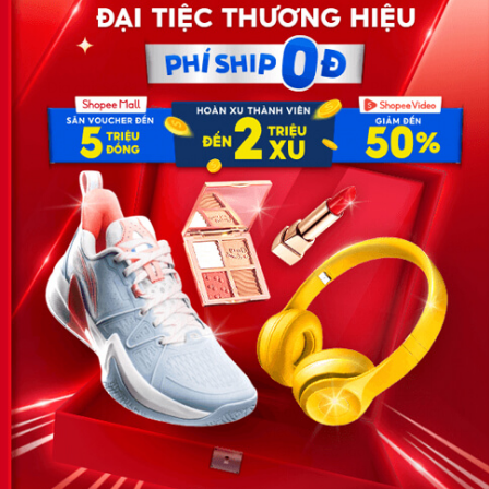
Công ty TNHH Eyeplus Online
Địa chỉ: Số 81, ngõ 68, đường Cầu Giấy, Tổ 05, Phường Quan
Hoa, Quận Cầu Giấy, TP Hà Nội, Việt Nam
SĐT: 0981 448 766
Email:
hotro@timviec.com.vn
VỀ CHÚNG TÔI
News.timviec.com.vn là website cung cấp thông tin liên quan đến
nhân sự, nghề nghiệp do Timviec.com.vn vận hành nhằm giúp
doanh nghiệp, nhân sự tuyển dụng, người đi làm, người tìm việc
cập nhật thông tin và đáp ứng được mong muốn của mình.
KẾT NỐI
Giấy phép hoạt động dịch vụ
việc làm số 54/2019/SLĐTBXH-
GP do Sở lao động thương
binh và xã hội cấp ngày 30