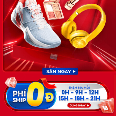
News.timviec.com.vn là website cung cấp thông tin liên quan đến
nhân sự, nghề nghiệp do Timviec.com.vn vận hành nhằm giúp
doanh nghiệp, nhân sự tuyển dụng, người đi làm, người tìm việc
cập nhật thông tin và đáp ứng được mong muốn của mình.
KẾT NỐI
Giấy phép hoạt động dịch vụ
việc làm số 54/2019/SLĐTBXH-
GP do Sở lao động thương
binh và xã hội cấp ngày 30
tháng 12 năm 2019.