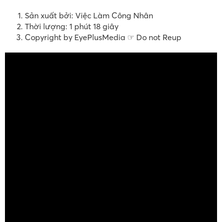
Sản xuất bởi: Việc Làm Công Nhân
Thời lượng: 1 phút 18 giây
Copyright by EyePlusMedia ☞ Do not Reup