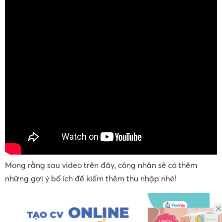
Mong rằng sau video trên đây, công nhân sẽ có thêm
những gợi ý bổ ích để kiếm thêm thu nhập nhé!