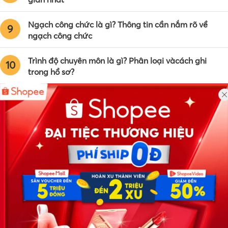
Ngạch công chức là gì? Thông tin cần nắm rõ về
9
ngạch công chức
Trình độ chuyên môn là gì? Phân loại vàcách ghi
10
trong hồ sơ?
Công ty TNHH Eyeplus Online
Địa chỉ: Số 81, ngõ 68, đường Cầu Giấy, Tổ 05, Phường Quan
Hoa, Quận Cầu Giấy, TP Hà Nội, Việt Nam
SĐT: 0981 448 766
Email:
hotro@timviec.com.vn
VỀ CHÚNG TÔI